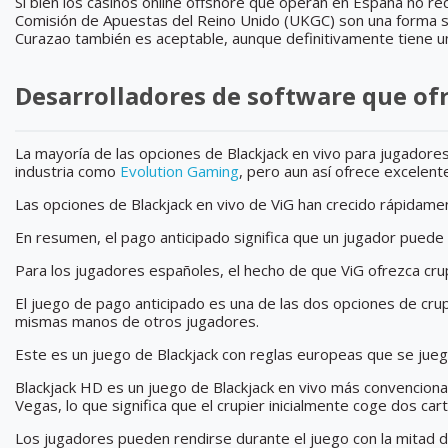
Si bien los casinos online offshore que operan en España no req
Comisión de Apuestas del Reino Unido (UKGC) son una forma só
Curazao también es aceptable, aunque definitivamente tiene u
Desarrolladores de software que of
La mayoría de las opciones de Blackjack en vivo para jugador
industria como
Evolution Gaming
, pero aun así ofrece excelent
Las opciones de Blackjack en vivo de ViG han crecido rápidamen
En resumen, el pago anticipado significa que un jugador puede
Para los jugadores españoles, el hecho de que ViG ofrezca cru
El juego de pago anticipado es una de las dos opciones de cru
mismas manos de otros jugadores.
Este es un juego de Blackjack con reglas europeas que se juega
Blackjack HD es un juego de Blackjack en vivo más convencional
Vegas, lo que significa que el crupier inicialmente coge dos car
Los jugadores pueden rendirse durante el juego con la mitad de