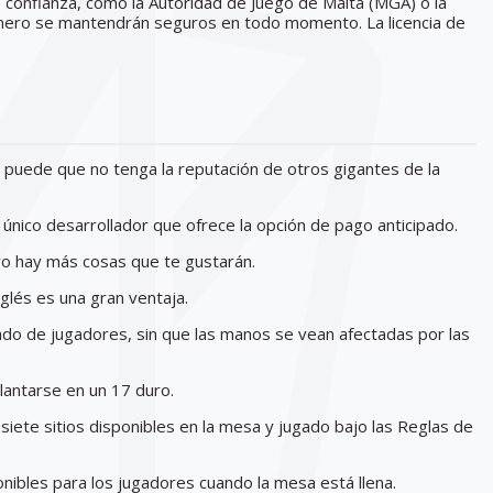
de confianza, como la Autoridad de Juego de Malta (MGA) o la
dinero se mantendrán seguros en todo momento. La licencia de
e puede que no tenga la reputación de otros gigantes de la
único desarrollador que ofrece la opción de pago anticipado.
ro hay más cosas que te gustarán.
glés es una gran ventaja.
tado de jugadores, sin que las manos se vean afectadas por las
lantarse en un 17 duro.
iete sitios disponibles en la mesa y jugado bajo las Reglas de
nibles para los jugadores cuando la mesa está llena.