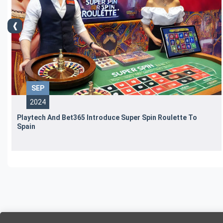
SEP
2024
Playtech And Bet365 Introduce Super Spin Roulette To
Spain