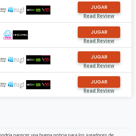
JUGAR
Read Review
JUGAR
Read Review
JUGAR
Read Review
JUGAR
Read Review
 podría parecer una buena noticia para los jugadores de