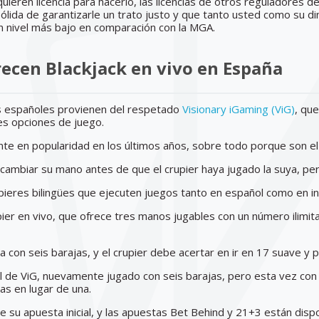
uieren licencia para hacerlo, las licencias de otros reguladores 
lida de garantizarle un trato justo y que tanto usted como su 
n nivel más bajo en comparación con la MGA.
recen Blackjack en vivo en España
es españoles provienen del respetado
Visionary iGaming (ViG)
, qu
es opciones de juego.
te en popularidad en los últimos años, sobre todo porque son el 
 cambiar su mano antes de que el crupier haya jugado la suya, pe
pieres bilingües que ejecuten juegos tanto en español como en in
pier en vivo, que ofrece tres manos jugables con un número ilimi
 con seis barajas, y el crupier debe acertar en ir en 17 suave y p
 de ViG, nuevamente jugado con seis barajas, pero esta vez con s
tas en lugar de una.
 su apuesta inicial, y las apuestas Bet Behind y 21+3 están dispo