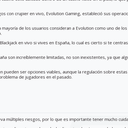
s con crupier en vivo, Evolution Gaming, estableció sus operac
 la mayoría de los usuarios consideran a Evolution como uno de l
.
ackjack en vivo si vives en España, lo cual es cierto si te centra
spaña son increíblemente limitadas, no son inexistentes, ya que al
ién pueden ser opciones viables, aunque la regulación sobre esta
problema de jugadores en el pasado.
eva múltiples riesgos, por lo que es importante tener mucho cuida